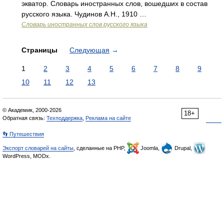
экватор. Словарь иностранных слов, вошедших в состав
русского языка. Чудинов А.Н., 1910 …
Словарь иностранных слов русского языка
Страницы
Следующая
→
1
2
3
4
5
6
7
8
9
10
11
12
13
© Академик, 2000-2026
18+
Обратная связь:
Техподдержка
,
Реклама на сайте
👣 Путешествия
Экспорт словарей на сайты
, сделанные на PHP,
Joomla,
Drupal,
WordPress, MODx.