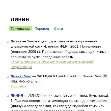
линия
Толкование
Перевод
Книги
Линия
— Участок двух , трех или четырехпроводной
1
электрической сети Источник: ФЕРп 2001: Приложения
(редакция 2009 г.). Приложения. Федеральные единичные
расценки на пусконаладочные работы …
Словарь-справочник терминов нормативно-технической
документации
Линия Рёмо
— &#160;&#160;&#160;&#160; Линия Рёмо 両
2
毛線 Ryōmō Line …
Википедия
ЛИНИЯ
— ЛИНИЯ, линии, жен. [от латин. linea, букв. нитка].
3
1. Граница поверхности, имеющая только одно измерение
(длину) и определяемая, как след движущейся точки или