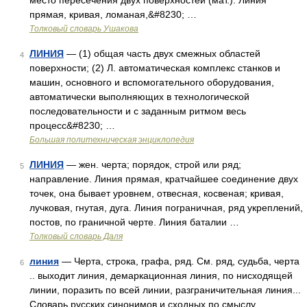
место пересечения двух поверхностей (мат.). Линия
прямая, кривая, ломаная,&#8230; …
Толковый словарь Ушакова
ЛИНИЯ
— (1) общая часть двух смежных областей
4
поверхности; (2) Л. автоматическая комплекс станков и
машин, основного и вспомогательного оборудования,
автоматически выполняющих в технологической
последовательности и с заданным ритмом весь
процесс&#8230; …
Большая политехническая энциклопедия
ЛИНИЯ
— жен. черта; порядок, строй или ряд;
5
направление. Линия прямая, кратчайшее соединение двух
точек, она бывает уровнем, отвесная, косвеная; кривая,
лучковая, гнутая, дуга. Линия пограничная, ряд укреплений,
постов, по граничной черте. Линия баталии …
Толковый словарь Даля
линия
— Черта, строка, графа, ряд. См. ряд, судьба, черта
6
.. выходит линия, демаркационная линия, по нисходящей
линии, поразить по всей линии, разграничительная линия...
Словарь русских синонимов и сходных по смыслу