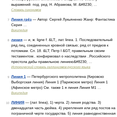
выражений. под. ред. Н. Абрамова, М.:&#8230; …
Словарь синонимов
Линия грёз
— Автор: Сергей Лукьяненко Жанр: Фантастика
7
Серия …
Википедия
линия
— и, ж. ligne f. &LT;, лат. linea. 1. Последовательный
8
ряд лиц, соединенных кровной связью; ряд от предков к
потомкам. Сл. 18. &LT; Петр I &GT; правильным своим
тестаментом.. конфирмовал о наследствии ..Российского
престола дабы правильною линиею&#8230; …
Исторический словарь галлицизмов русского языка
Линия 1
— Петербургского метрополитена (Кировско
9
Выборгская линия) Линия 1 (Парижское метро) Линия 1
(Афинское метро) См. также 1 я линия Линия M1 …
Википедия
ЛИНИЯ
— (лат. linea), 1) черта. 2) линия родства. 3)
10
двенадцатая часть дюйма. 4) укрепления или ряд постов на
пограничной черте государства. 5) линия равноденственная